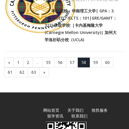
本科院校：华南理工大学| GPA：3.
78| TOEFL/ IELTS：101|GRE/GAMT：
323|录取学校: |卡内基梅隆大学
(Carnegie Mellon University)| 加州大
学洛杉矶分校（UCLA)
«
1
2
...
55
56
57
58
59
60
61
62
63
»
网站首页
关于我们
致胜服务
留学资讯
联系我们