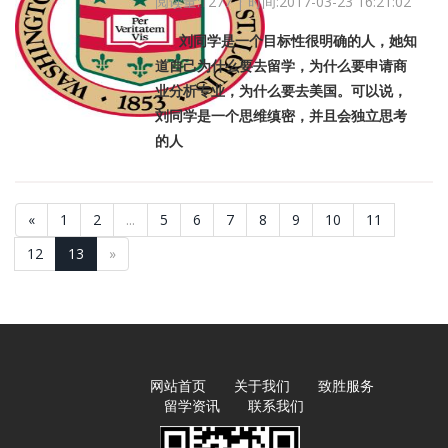
阅读量:1277 | 时间:2017-03-23 16:21:02
刘同学是一个目标性很明确的人，她知
道自己为什么要去留学，为什么要申请商
业分析专业，为什么要去美国。可以说，
刘同学是一个思维缜密，并且会独立思考
的人
«
1
2
...
5
6
7
8
9
10
11
12
13
»
网站首页
关于我们
致胜服务
留学资讯
联系我们